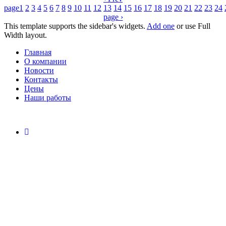
page
1
2
3
4
5
6
7
8
9
10
11
12
13
14
15
16
17
18
19
20
21
22
23
24
page ›
This template supports the sidebar's widgets.
Add one
or use Full
Width layout.
Главная
О компании
Новости
Контакты
Цены
Наши работы