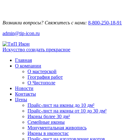
Возникли вопросы? Свяжитесь с нами:
8-800-250-18-91
admin@tip-icon.ru
Искусство созидать прекрасное
Главная
О компании
О мастерской
География работ
О Чистополе
Новости
Контакты
Цены
Прайс-лист на иконы до 10 дм²
Прайс-лист на иконы от 10 до 30 дм²
Иконы более 30 дм²
Семейные иконы
Монументальная живопись
Иконы в иконостас
Прайс-лист на изготовление киотов