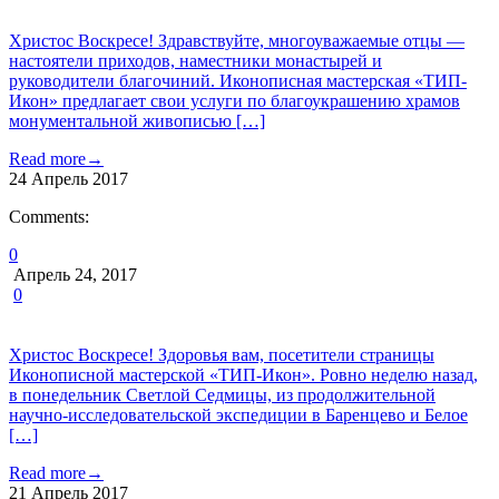
Христос Воскресе! Здравствуйте, многоуважаемые отцы —
настоятели приходов, наместники монастырей и
руководители благочиний. Иконописная мастерская «ТИП-
Икон» предлагает свои услуги по благоукрашению храмов
монументальной живописью […]
Read more
→
24
Апрель
2017
Comments:
0
Апрель 24, 2017
0
Христос Воскресе! Здоровья вам, посетители страницы
Иконописной мастерской «ТИП-Икон». Ровно неделю назад,
в понедельник Светлой Седмицы, из продолжительной
научно-исследовательской экспедиции в Баренцево и Белое
[…]
Read more
→
21
Апрель
2017