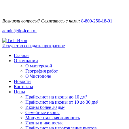
Возникли вопросы? Свяжитесь с нами:
8-800-250-18-91
admin@tip-icon.ru
Искусство созидать прекрасное
Главная
О компании
О мастерской
География работ
О Чистополе
Новости
Контакты
Цены
Прайс-лист на иконы до 10 дм²
Прайс-лист на иконы от 10 до 30 дм²
Иконы более 30 дм²
Семейные иконы
Монументальная живопись
Иконы в иконостас
Прайс-лист на изготовление киотов