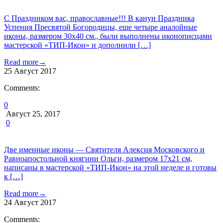
С Праздником вас, православные!!! В канун Праздника
Успения Пресвятой Богородицы, еще четыре аналойные
иконы, размером 30х40 см., были выполнены иконописцами
мастерской «ТИП-Икон» и дополнили […]
Read more
→
25
Август
2017
Comments:
0
Август 25, 2017
0
Две именные иконы — Святителя Алексия Московского и
Равноапостольной княгини Ольги, размером 17х21 см,
написаны в мастерской «ТИП-Икон» на этой неделе и готовы
к […]
Read more
→
24
Август
2017
Comments: