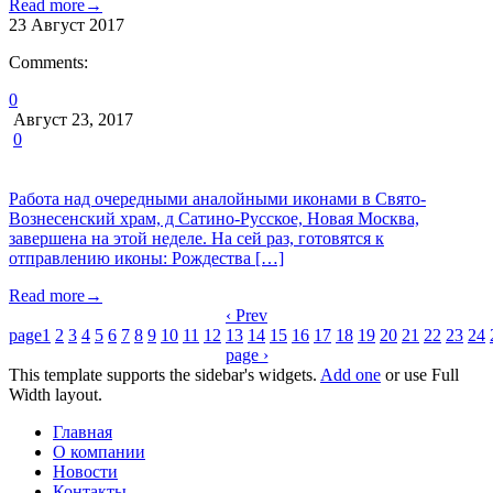
Read more
→
23
Август
2017
Comments:
0
Август 23, 2017
0
Работа над очередными аналойными иконами в Свято-
Вознесенский храм, д Сатино-Русское, Новая Москва,
завершена на этой неделе. На сей раз, готовятся к
отправлению иконы: Рождества […]
Read more
→
‹ Prev
page
1
2
3
4
5
6
7
8
9
10
11
12
13
14
15
16
17
18
19
20
21
22
23
24
page ›
This template supports the sidebar's widgets.
Add one
or use Full
Width layout.
Главная
О компании
Новости
Контакты