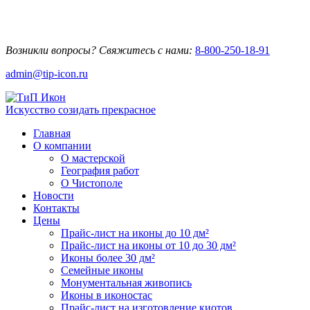
Возникли вопросы? Свяжитесь с нами:
8-800-250-18-91
admin@tip-icon.ru
Искусство созидать прекрасное
Главная
О компании
О мастерской
География работ
О Чистополе
Новости
Контакты
Цены
Прайс-лист на иконы до 10 дм²
Прайс-лист на иконы от 10 до 30 дм²
Иконы более 30 дм²
Семейные иконы
Монументальная живопись
Иконы в иконостас
Прайс-лист на изготовление киотов