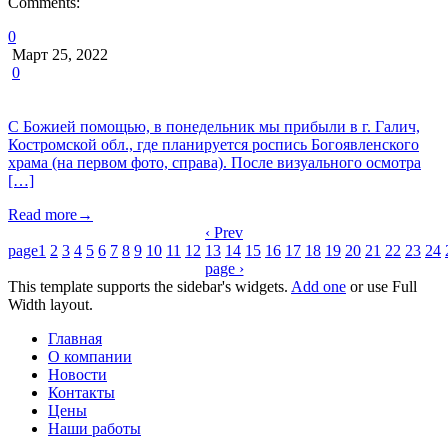
Comments:
0
Март 25, 2022
0
С Божией помощью, в понедельник мы прибыли в г. Галич,
Костромской обл., где планируется роспись Богоявленского
храма (на первом фото, справа). После визуального осмотра
[…]
Read more
→
‹ Prev
page
1
2
3
4
5
6
7
8
9
10
11
12
13
14
15
16
17
18
19
20
21
22
23
24
page ›
This template supports the sidebar's widgets.
Add one
or use Full
Width layout.
Главная
О компании
Новости
Контакты
Цены
Наши работы