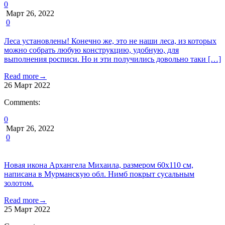
0
Март 26, 2022
0
Леса установлены! Конечно же, это не наши леса, из которых
можно собрать любую конструкцию, удобную, для
выполнения росписи. Но и эти получились довольно таки […]
Read more
→
26
Март
2022
Comments:
0
Март 26, 2022
0
Новая икона Архангела Михаила, размером 60х110 см,
написана в Мурманскую обл. Нимб покрыт сусальным
золотом.
Read more
→
25
Март
2022