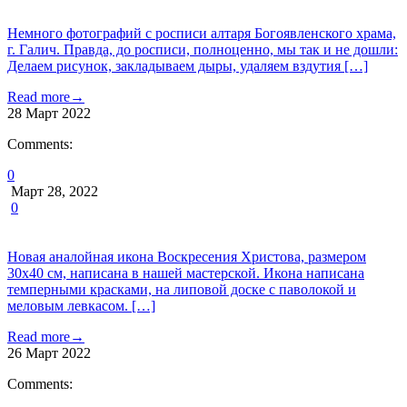
Немного фотографий с росписи алтаря Богоявленского храма,
г. Галич. Правда, до росписи, полноценно, мы так и не дошли:
Делаем рисунок, закладываем дыры, удаляем вздутия […]
Read more
→
28
Март
2022
Comments:
0
Март 28, 2022
0
Новая аналойная икона Воскресения Христова, размером
30х40 см, написана в нашей мастерской. Икона написана
темперными красками, на липовой доске с паволокой и
меловым левкасом. […]
Read more
→
26
Март
2022
Comments: