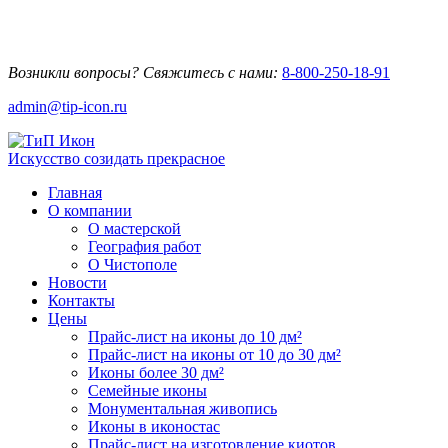
Возникли вопросы? Свяжитесь с нами:
8-800-250-18-91
admin@tip-icon.ru
Искусство созидать прекрасное
Главная
О компании
О мастерской
География работ
О Чистополе
Новости
Контакты
Цены
Прайс-лист на иконы до 10 дм²
Прайс-лист на иконы от 10 до 30 дм²
Иконы более 30 дм²
Семейные иконы
Монументальная живопись
Иконы в иконостас
Прайс-лист на изготовление киотов