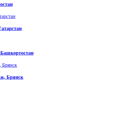
остан
Татарстан
, Башкортостан
аж, Брянск