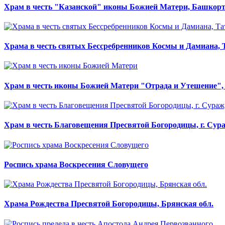
Храм в честь "Казанской" иконы Божией Матери, Башкорт
Храма в честь святых Бессребренников Космы и Дамиана, 
Храм в честь иконы Божией Матери "Отрада и Утешение"
Храм в честь Благовещения Пресвятой Богородицы, г. Сур
Роспись храма Воскресения Словущего
Храма Рождества Пресвятой Богородицы, Брянская обл.