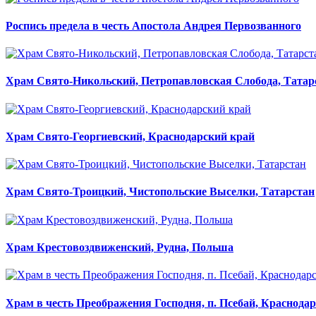
Роспись предела в честь Апостола Андрея Первозванного
Храм Свято-Никольский, Петропавловская Слобода, Татар
Храм Свято-Георгиевский, Краснодарский край
Храм Свято-Троицкий, Чистопольские Выселки, Татарстан
Храм Крестовоздвиженский, Рудна, Польша
Храм в честь Преображения Господня, п. Псебай, Краснодар