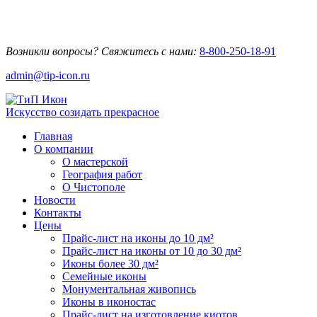
Возникли вопросы? Свяжитесь с нами:
8-800-250-18-91
admin@tip-icon.ru
Искусство созидать прекрасное
Главная
О компании
О мастерской
География работ
О Чистополе
Новости
Контакты
Цены
Прайс-лист на иконы до 10 дм²
Прайс-лист на иконы от 10 до 30 дм²
Иконы более 30 дм²
Семейные иконы
Монументальная живопись
Иконы в иконостас
Прайс-лист на изготовление киотов