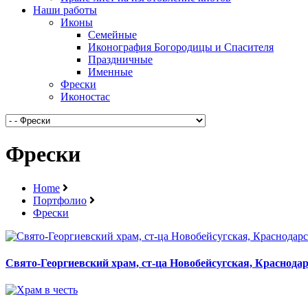
Наши работы
Иконы
Семейные
Иконография Богородицы и Спасителя
Праздничные
Именные
Фрески
Иконостас
Фрески
Home
Портфолио
Фрески
Свято-Георгиевский храм, ст-ца Новобейсугская, Краснода