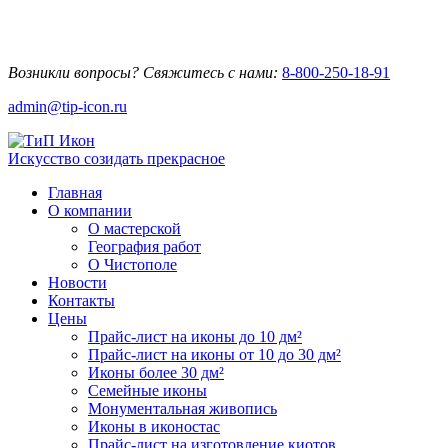
Возникли вопросы? Свяжитесь с нами:
8-800-250-18-91
admin@tip-icon.ru
Искусство созидать прекрасное
Главная
О компании
О мастерской
География работ
О Чистополе
Новости
Контакты
Цены
Прайс-лист на иконы до 10 дм²
Прайс-лист на иконы от 10 до 30 дм²
Иконы более 30 дм²
Семейные иконы
Монументальная живопись
Иконы в иконостас
Прайс-лист на изготовление киотов