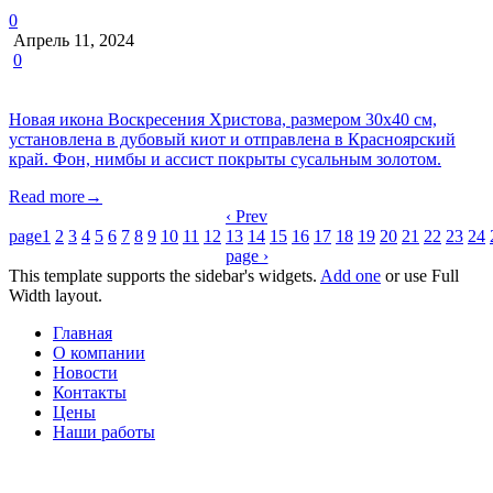
0
Апрель 11, 2024
0
Новая икона Воскресения Христова, размером 30х40 см,
установлена в дубовый киот и отправлена в Красноярский
край. Фон, нимбы и ассист покрыты сусальным золотом.
Read more
→
‹ Prev
page
1
2
3
4
5
6
7
8
9
10
11
12
13
14
15
16
17
18
19
20
21
22
23
24
page ›
This template supports the sidebar's widgets.
Add one
or use Full
Width layout.
Главная
О компании
Новости
Контакты
Цены
Наши работы