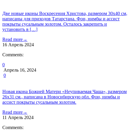
Две новые иконы Воскресения Христова, размером 30х40 см,
написаны для приходов Татарстана. Фон, нимбы и ассист
покрыты сусальным золотом. Осталось закрепить и
установить в […]
Read more
→
16
Апрель
2024
Comments:
0
Апрель 16, 2024
0
Новая икона Божией Матери «Неупиваемая Чаша», размером
26х31 см., написана в Новосибирскую обл. Фон, нимбы и
ассист покрыты сусальным золотом.
Read more
→
11
Апрель
2024
Comments: