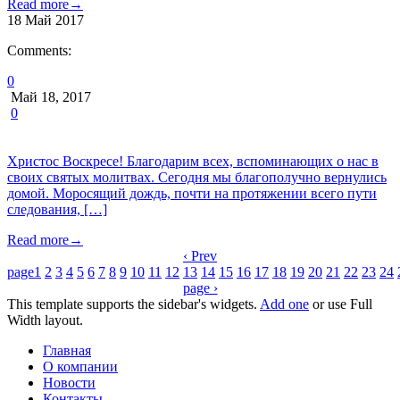
Read more
→
18
Май
2017
Comments:
0
Май 18, 2017
0
Христос Воскресе! Благодарим всех, вспоминающих о нас в
своих святых молитвах. Сегодня мы благополучно вернулись
домой. Моросящий дождь, почти на протяжении всего пути
следования, […]
Read more
→
‹ Prev
page
1
2
3
4
5
6
7
8
9
10
11
12
13
14
15
16
17
18
19
20
21
22
23
24
page ›
This template supports the sidebar's widgets.
Add one
or use Full
Width layout.
Главная
О компании
Новости
Контакты