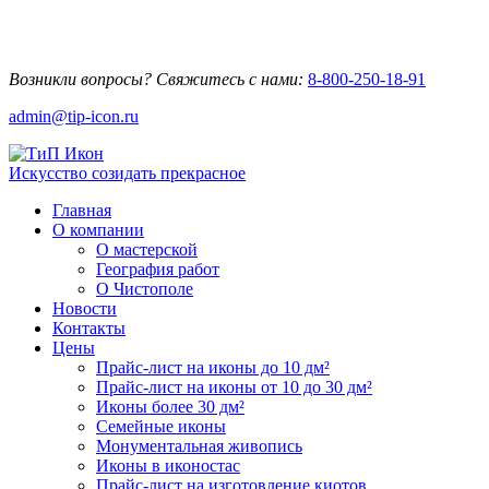
Возникли вопросы? Свяжитесь с нами:
8-800-250-18-91
admin@tip-icon.ru
Искусство созидать прекрасное
Главная
О компании
О мастерской
География работ
О Чистополе
Новости
Контакты
Цены
Прайс-лист на иконы до 10 дм²
Прайс-лист на иконы от 10 до 30 дм²
Иконы более 30 дм²
Семейные иконы
Монументальная живопись
Иконы в иконостас
Прайс-лист на изготовление киотов