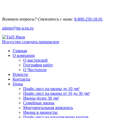
Возникли вопросы? Свяжитесь с нами:
8-800-250-18-91
admin@tip-icon.ru
Искусство созидать прекрасное
Главная
О компании
О мастерской
География работ
О Чистополе
Новости
Контакты
Цены
Прайс-лист на иконы до 10 дм²
Прайс-лист на иконы от 10 до 30 дм²
Иконы более 30 дм²
Семейные иконы
Монументальная живопись
Иконы в иконостас
Прайс-лист на изготовление киотов